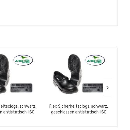
heitsclogs, schwarz,
Flex Sicherheitsclogs, schwarz,
Flex
n antistatisch, ISO
geschlossen antistatisch, ISO
ges
, waschbare...
S2+SRC, waschbare...