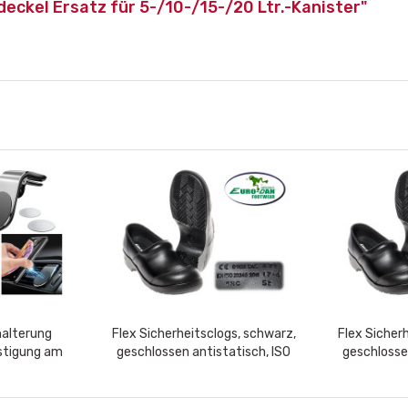
eckel Ersatz für 5-/10-/15-/20 Ltr.-Kanister"
halterung
Flex Sicherheitsclogs, schwarz,
Flex Sicher
stigung am
geschlossen antistatisch, ISO
geschlosse
itz
S2+SRC, waschbare...
S2+SRC