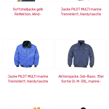
Softshelljacke gelb
Jacke PILOT MULTI marine
Reflektion, Wind-
Trenninlett, Handytasche
&Wasserabweisend,
XXXL
Atmungsaktiv, XL
Jacke PILOT MULTI marine
Aktionsjacke Job-Basic, 10er
Trenninlett, Handytasche
Sortie Gr. M-3XL, marine-
4XL
schwarz, Strickbund,
reflektoren,...