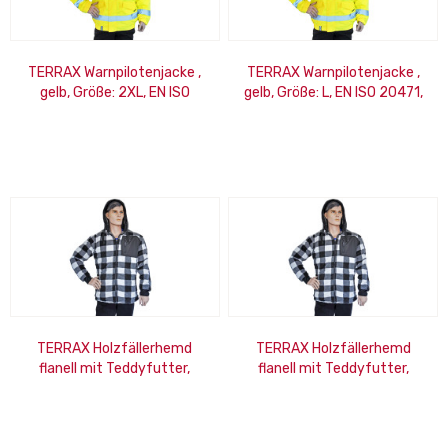
TERRAX Warnpilotenjacke ,
TERRAX Warnpilotenjacke ,
gelb, Größe: 2XL, EN ISO
gelb, Größe: L, EN ISO 20471,
20471, EN 343
EN 343
TERRAX Holzfällerhemd
TERRAX Holzfällerhemd
flanell mit Teddyfutter,
flanell mit Teddyfutter,
schwarz-weiß, Größe: 2XL
schwarz-weiß, Größe: M