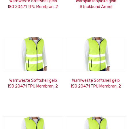
Warnweste Softshell gelb
Warnpilotenjacke gelb
ISO 20471 TPU Membran, 2
Strickbund Ärmel
Taschen m. RV, wasserdicht
abnehmbar, Kapuze,
3XL
wasserdicht, Gr. M
Warnweste Softshell gelb
Warnweste Softshell gelb
ISO 20471 TPU Membran, 2
ISO 20471 TPU Membran, 2
Taschen m. RV, wasserdicht
Taschen m. RV, wasserdicht
XL
2XL