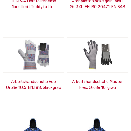
TERRAX Holzfällerhemd
Warnpilotenjacke gelb-blau,
flanell mit Teddyfutter,
Gr. 3XL, EN ISO 20471, EN 343
schwarz-weiß, Größe: 3XL
Arbeitshandschuhe Eco
Arbeitshandschuhe Master
Größe 10,5, EN388, blau-grau
Flex, Größe 10, grau