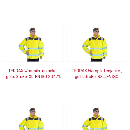
Polyester, 15% Viskose, 5%
EN 343
Elasthan
TERRAX Warnpilotenjacke ,
TERRAX Warnpilotenjacke ,
gelb, Größe: XL, EN ISO 20471,
gelb, Größe: 3XL, EN ISO
EN 343
20471, EN 343