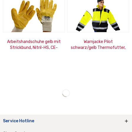
Arbeitshandschuhe gelb mit
Warnjacke Pilot
Strickbund, Nitril-HS, CE-
schwarz/gelb Thermofutter,
Norm
Kragenkapuze, Innentasche,
ENISO 20471, Gr. XL
Service Hotline