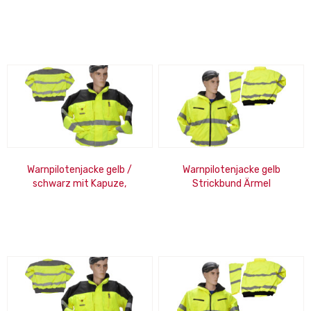
wasserdicht, Strickbund, Gr.
wasserdicht, Strickbund, Gr.
3XL
L
Warnpilotenjacke gelb /
Warnpilotenjacke gelb
schwarz mit Kapuze,
Strickbund Ärmel
wasserdicht, Strickbund, Gr.
abnehmbar, Kapuze,
XL
wasserdicht, Gr. 5XL