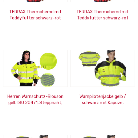
TERRAX Thermohemd mit
TERRAX Thermohemd mit
Teddyfutter schwarz-rot
Teddyfutter schwarz-rot
Größe: M
Größe: L
Herren Warnschutz-Blouson
Warnpilotenjacke gelb /
gelb ISO 20471, Steppnaht,
schwarz mit Kapuze,
Innen- und Aussentaschen
wasserdicht, Strickbund, Gr.
Gr. 3XL
4XL