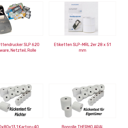
ettendrucker SLP 620
Etiketten SLP-MRL 2er 28 x 51
tware, Netzteil, Rolle
mm
80x80x13 1 Karton=40
Bonrolle THERMO ARAL