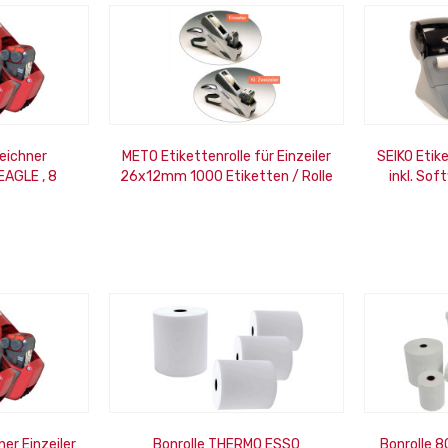
eichner
METO Etikettenrolle für Einzeiler
SEIKO Etik
 EAGLE , 8
26x12mm 1000 Etiketten / Rolle
inkl. Sof
ten
r Einzeiler
Bonrolle THERMO ESSO
Bonrolle 