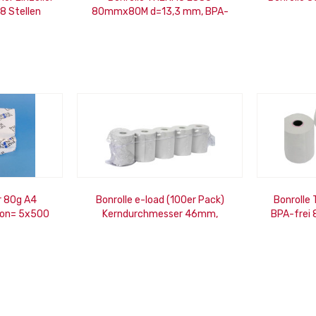
8 Stellen
80mmx80M d=13,3 mm, BPA-
frei, mit Rückseitendruck, EU-
Konform
r 80g A4
Bonrolle e-load (100er Pack)
Bonrolle
rton= 5x500
Kerndurchmesser 46mm,
BPA-frei 
57mmx25m, Thermo,
neutral
unbedruckt,