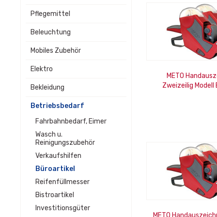
Pflegemittel
Beleuchtung
Mobiles Zubehör
Elektro
METO Handausz
Zweizeilig Modell
Bekleidung
oben/6 un
Betriebsbedarf
Fahrbahnbedarf, Eimer
Wasch u.
Reinigungszubehör
Verkaufshilfen
Büroartikel
Reifenfüllmesser
Bistroartikel
Investitionsgüter
METO Handauszeichne