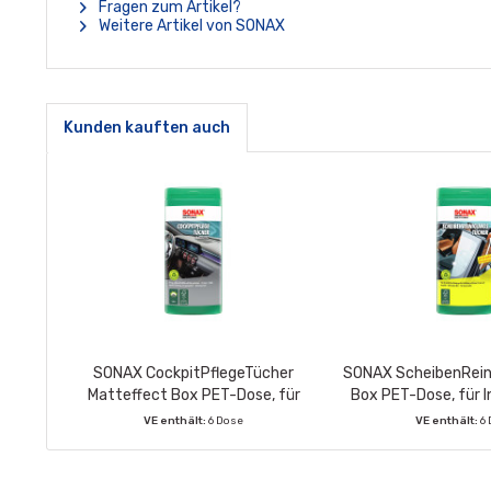
Fragen zum Artikel?
Weitere Artikel von SONAX
Kunden kauften auch
SONAX CockpitPflegeTücher
SONAX ScheibenRein
Matteffect Box PET-Dose, für
Box PET-Dose, für 
Innen & Außen, 25 Feuchttücher
25 Feuchtt
VE enthält:
6 Dose
VE enthält:
6