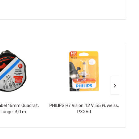
abel 16mm Quadrat,
PHILIPS H7 Vision, 12 V, 55 W, weiss,
ALL Ri
Länge: 3,0 m
PX26d
G12+ r