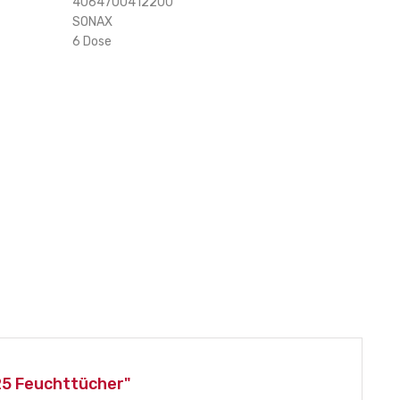
4064700412200
SONAX
6 Dose
25 Feuchttücher"