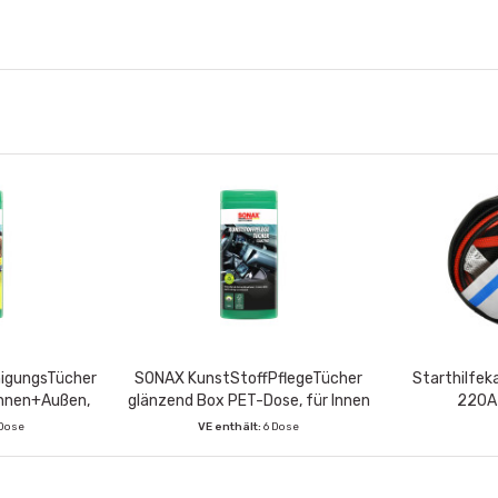
igungsTücher
SONAX KunstStoffPflegeTücher
Starthilfek
Innen+Außen,
glänzend Box PET-Dose, für Innen
220A 
ücher
& Außen, 25 Feuchttücher
 Dose
VE enthält:
6 Dose